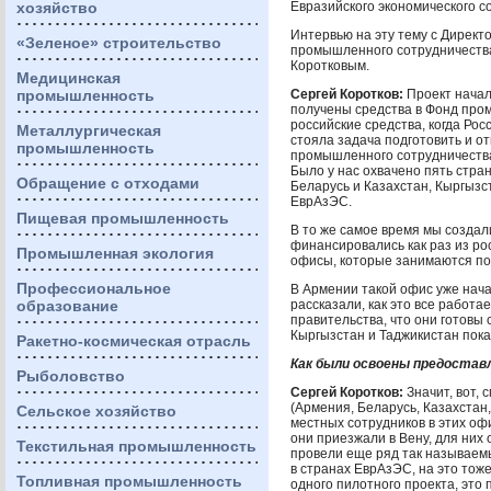
хозяйство
Евразийского экономического с
Интервью на эту тему с Дирек
«Зеленое» строительство
промышленного сотрудничест
Коротковым.
Медицинская
промышленность
Сергей Коротков:
Проект началс
получены средства в Фонд пр
российские средства, когда Рос
Металлургическая
стояла задача подготовить и о
промышленность
промышленного сотрудничест
Было у нас охвачено пять стра
Обращение с отходами
Беларусь и Казахстан, Кыргызс
ЕврАзЭС.
Пищевая промышленность
В то же самое время мы создал
финансировались как раз из рос
Промышленная экология
офисы, которые занимаются по
Профессиональное
В Армении такой офис уже нача
образование
рассказали, как это все работ
правительства, что они готовы
Кыргызстан и Таджикистан пока 
Ракетно-космическая отрасль
Как были освоены предостав
Рыболовство
Сергей Коротков:
Значит, вот, 
(Армения, Беларусь, Казахстан
Сельское хозяйство
местных сотрудников в этих офи
они приезжали в Вену, для них
Текстильная промышленность
провели еще ряд так называем
в странах ЕврАзЭС, на это тож
Топливная промышленность
одного пилотного проекта, это