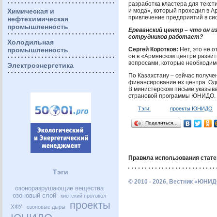
разработка кластера для текс
Химическая и
и мода», который проходил в А
привлечение предприятий в сис
нефтехимическая
промышленность
Ереванский центр – что он и
сотрудников работает?
Холодильная
промышленность
Сергей Коротков:
Нет, это не о
он в «Армянском центре развит
вопросами, которые необходим
Электроэнергетика
По Казахстану – сейчас получе
финансирование их центра. Од
В министерском письме указыв
страновой программы
ЮНИДО
Тэги:
проекты ЮНИДО
Поделиться…
Правила использования стате
Тэги
© 2010 - 2026, Вестник «ЮНИД
озоноразрушающие вещества
озоновый слой
киотский протокол
проекты
ХФУ
озоновые дыры