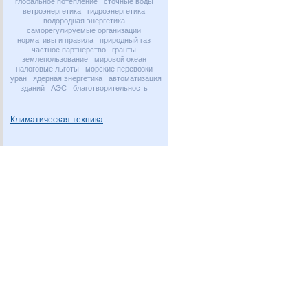
глобальное потепление
сточные воды
ветроэнергетика
гидроэнергетика
водородная энергетика
саморегулируемые организации
нормативы и правила
природный газ
частное партнерство
гранты
землепользование
мировой океан
налоговые льготы
морские перевозки
уран
ядерная энергетика
автоматизация
зданий
АЭС
благотворительность
Климатическая техника