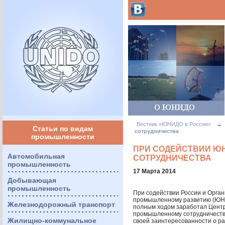
Вестник «ЮНИДО в России»
→
Статьи по видам
сотрудничества
промышленности
ПРИ СОДЕЙСТВИИ ЮН
Автомобильная
СОТРУДНИЧЕСТВА
промышленность
17 Марта 2014
Добывающая
промышленность
При содействии России и Орга
промышленному развитию (
ЮН
Железнодорожный транспорт
полным ходом заработал Цент
промышленному сотрудничеству
Жилищно-коммунальное
своей заинтересованности о р