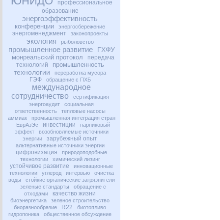
ЮНИДО
профессиональное
образование
энергоэффективность
конференции
энергосбережение
энергоменеджмент
законопроекты
экология
рыболовство
промышленное развитие
ГХФУ
монреальский протокол
передача
промышленность
технологий
технологии
переработка мусора
ГЭФ
обращение с ПХБ
международное
сотрудничество
сертификация
энергоаудит
социальная
ответственность
тепловые насосы
аммиак
промышленная интеграция стран
инвестиции
ЕврАзЭс
парниковый
эффект
возобновляемые источники
зарубежный опыт
энергии
альтернативные источники энергии
цифровизация
природоподобные
технологии
химический лизинг
устойчивое развитие
инновационные
технологии
углерод
интервью
очистка
воды
стойкие органические загрязнители
зеленые стандарты
обращение с
качество жизни
отходами
биоэнергетика
зеленое строительство
R22
биоразнообразие
биотопливо
гидропоника
общественное обсуждение