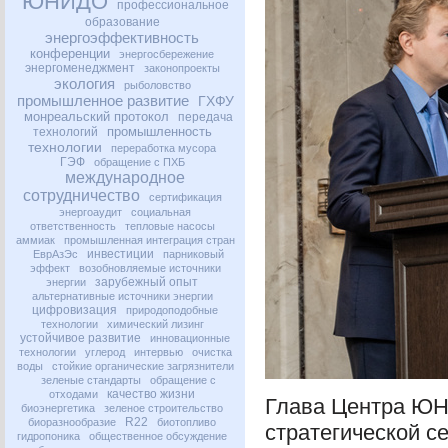
ЮНИДО
профессиональное
образование
энергоэффективность
конференции
энергосбережение
энергоменеджмент
законопроекты
экология
рыболовство
промышленное развитие
ГХФУ
монреальский протокол
передача
промышленность
технологий
технологии
переработка мусора
ГЭФ
обращение с ПХБ
международное
сотрудничество
сертификация
энергоаудит
социальная
ответственность
тепловые насосы
аммиак
промышленная интеграция стран
инвестиции
ЕврАзЭс
парниковый
эффект
возобновляемые источники
зарубежный опыт
энергии
альтернативные источники энергии
цифровизация
природоподобные
технологии
химический лизинг
устойчивое развитие
инновационные
технологии
углерод
интервью
очистка
воды
стойкие органические загрязнители
зеленые стандарты
обращение с
качество жизни
отходами
Глава Центра
ЮН
биоэнергетика
зеленое строительство
R22
биоразнообразие
биотопливо
стратегической с
гидропоника
общественное обсуждение