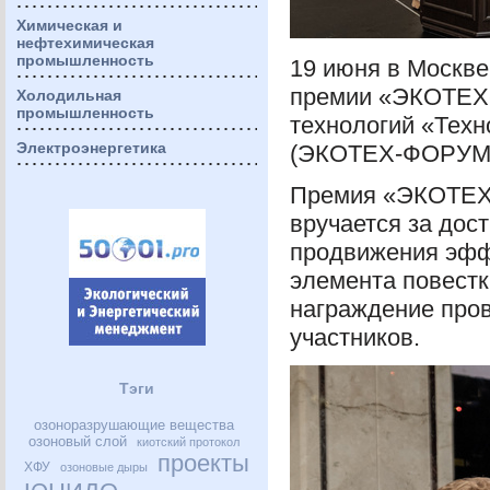
Химическая и
нефтехимическая
промышленность
19 июня в Москве
премии «ЭКОТЕХ
Холодильная
промышленность
технологий «Техн
Электроэнергетика
(
ЭКОТЕХ
-
ФОРУ
Премия «ЭКОТЕХ
вручается за дос
продвижения эфф
элемента повест
награждение пров
участников.
Тэги
озоноразрушающие вещества
озоновый слой
киотский протокол
проекты
ХФУ
озоновые дыры