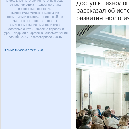
глобальное потепление
сточные воды
доступ к техноло
ветроэнергетика
гидроэнергетика
водородная энергетика
рассказал об ис
саморегулируемые организации
развития экологи
нормативы и правила
природный газ
частное партнерство
гранты
землепользование
мировой океан
налоговые льготы
морские перевозки
уран
ядерная энергетика
автоматизация
зданий
АЭС
благотворительность
Климатическая техника