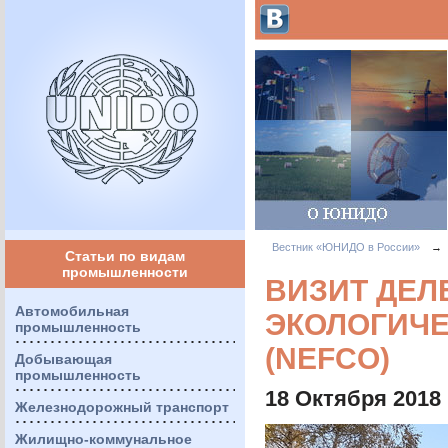
Вестник «ЮНИДО в России»
→
Статьи по видам
промышленности
ВИЗИТ ДЕЛ
Автомобильная
ЭКОЛОГИЧ
промышленность
(NEFCO)
Добывающая
промышленность
18 Октября 2018
Железнодорожный транспорт
Жилищно-коммунальное