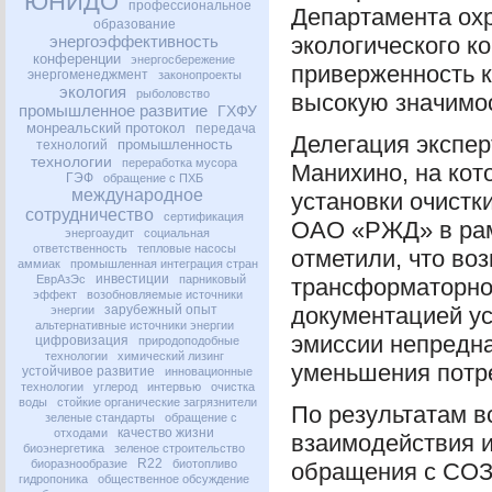
ЮНИДО
профессиональное
Департамента ох
образование
энергоэффективность
экологического к
конференции
энергосбережение
приверженность 
энергоменеджмент
законопроекты
экология
рыболовство
высокую значимо
промышленное развитие
ГХФУ
монреальский протокол
передача
Делегация экспе
промышленность
технологий
технологии
переработка мусора
Манихино, на кот
ГЭФ
обращение с ПХБ
международное
установки очист
сотрудничество
сертификация
ОАО
«РЖД» в рам
энергоаудит
социальная
ответственность
тепловые насосы
отметили, что во
аммиак
промышленная интеграция стран
инвестиции
ЕврАзЭс
парниковый
трансформаторно
эффект
возобновляемые источники
зарубежный опыт
документацией ус
энергии
альтернативные источники энергии
эмиссии непред
цифровизация
природоподобные
технологии
химический лизинг
уменьшения потр
устойчивое развитие
инновационные
технологии
углерод
интервью
очистка
воды
стойкие органические загрязнители
По результатам в
зеленые стандарты
обращение с
качество жизни
отходами
взаимодействия и
биоэнергетика
зеленое строительство
R22
биоразнообразие
биотопливо
обращения с
СО
гидропоника
общественное обсуждение