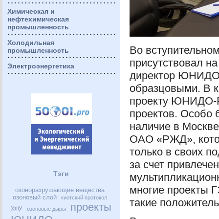
Химическая и
нефтехимическая
промышленность
Холодильная
Во вступительном 
промышленность
присутствовал н
Электроэнергетика
директор
ЮНИД
образцовыми. В к
проекту
ЮНИДО
-
проектов. Особо 
наличие в Москв
ОАО
«РЖД», кото
только в своих п
за счет привлече
Тэги
мультипликационн
многие проекты
Г
озоноразрушающие вещества
озоновый слой
киотский протокол
такие положител
проекты
ХФУ
озоновые дыры