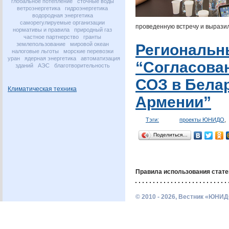
глобальное потепление
сточные воды
ветроэнергетика
гидроэнергетика
водородная энергетика
саморегулируемые организации
проведенную встречу и вырази
нормативы и правила
природный газ
частное партнерство
гранты
землепользование
мировой океан
Региональн
налоговые льготы
морские перевозки
уран
ядерная энергетика
автоматизация
“Согласова
зданий
АЭС
благотворительность
СОЗ
в Белар
Климатическая техника
Армении”
Тэги:
проекты ЮНИДО
,
Поделиться…
Правила использования стате
© 2010 - 2026, Вестник «ЮНИД