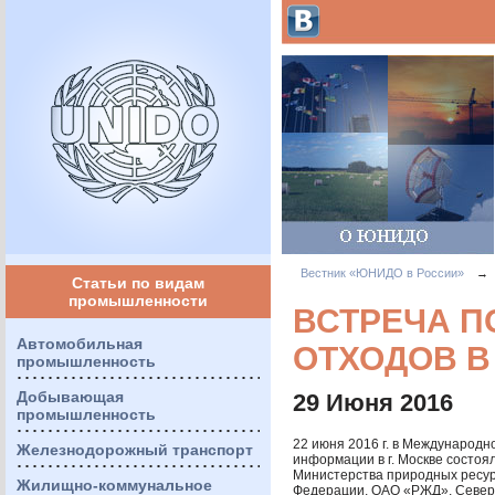
Вестник «ЮНИДО в России»
→
Статьи по видам
промышленности
ВСТРЕЧА П
Автомобильная
ОТХОДОВ В
промышленность
Добывающая
29 Июня 2016
промышленность
22 июня 2016 г. в Международн
Железнодорожный транспорт
информации в г. Москве состоя
Министерства природных ресур
Жилищно-коммунальное
Федерации,
ОАО
«РЖД», Север