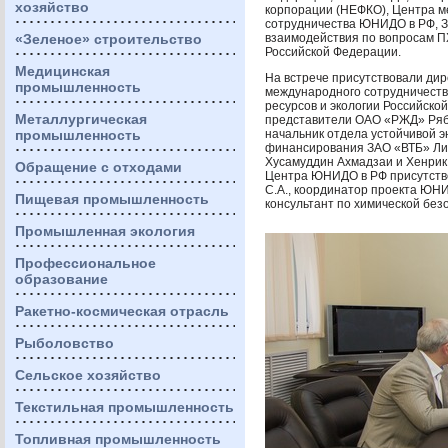
хозяйство
корпорации (
НЕФКО
), Центра 
сотрудничества
ЮНИДО
в РФ,
«Зеленое» строительство
взаимодействия по вопросам
П
Российской Федерации.
Медицинская
На встрече присутствовали ди
промышленность
международного сотрудничест
ресурсов и экологии Российско
Металлургическая
представители
ОАО
«РЖД» Рябу
промышленность
начальник отдела устойчивой эн
финансирования
ЗАО
«ВТБ» Ли
Хусамуддин Ахмадзаи и Хенрик 
Обращение с отходами
Центра
ЮНИДО
в РФ присутств
С.А., координатор проекта
ЮН
Пищевая промышленность
консультант по химической без
Промышленная экология
Профессиональное
образование
Ракетно-космическая отрасль
Рыболовство
Сельское хозяйство
Текстильная промышленность
Топливная промышленность