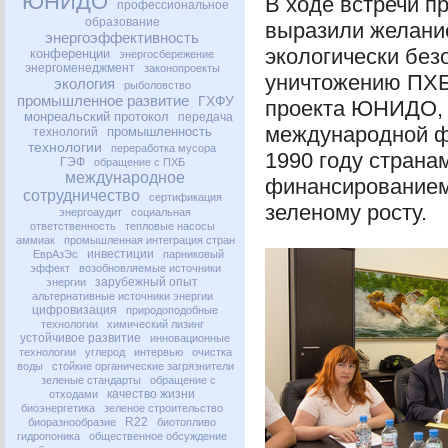
ЮНИДО
В ходе встречи п
профессиональное
образование
выразили желани
энергоэффективность
экологически без
конференции
энергосбережение
энергоменеджмент
законопроекты
уничтожению
ПХ
экология
рыболовство
промышленное развитие
ГХФУ
проекта
ЮНИДО
,
монреальский протокол
передача
международной фи
промышленность
технологий
технологии
переработка мусора
1990 году страна
ГЭФ
обращение с ПХБ
международное
финансированием
сотрудничество
сертификация
зеленому росту.
энергоаудит
социальная
ответственность
тепловые насосы
аммиак
промышленная интеграция стран
инвестиции
ЕврАзЭс
парниковый
эффект
возобновляемые источники
зарубежный опыт
энергии
альтернативные источники энергии
цифровизация
природоподобные
технологии
химический лизинг
устойчивое развитие
инновационные
технологии
углерод
интервью
очистка
воды
стойкие органические загрязнители
зеленые стандарты
обращение с
качество жизни
отходами
биоэнергетика
зеленое строительство
R22
биоразнообразие
биотопливо
гидропоника
общественное обсуждение