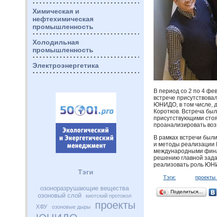
Химическая и
нефтехимическая
промышленность
Холодильная
промышленность
Электроэнергетика
В период со 2 по 4 фе
встрече присутствова
ЮНИДО
, в том числе
Коротков. Встреча был
присутствующими стоял
проанализировать воз
В рамках встречи был
и методы реализации 
международными финан
решению главной зада
реализовать роль
ЮН
Тэги
Тэги:
проект
озоноразрушающие вещества
Поделиться…
озоновый слой
киотский протокол
проекты
ХФУ
озоновые дыры