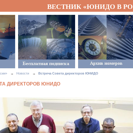
ВЕСТНИК «ЮНИДО В Р
сии»
→
Новости
→
Встреча Совета директоров ЮНИДО
ТА ДИРЕКТОРОВ ЮНИДО