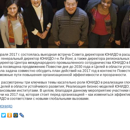
враля 2017 г. состоялась выездная встреча Совета директоров
ЮНИДО
в расш
л генеральный директор
ЮНИДО
г-н Ли Йонг, а также директора региональны
, директор Центра международного промышленного сотрудничества
ЮНИДО
в 
а посвящена продвижению Повестки дня до 2030 года и Целей в области усто
а задача совместно обсудить план действий на 2017 год в контексте Повестк
можные пути повышения организационной эффективности и прозрачности.
и рассмотрены три ключевых темы касательно роли
ЮНИДО
в реализации гло
Целей в области устойчивого развития; Реализация бизнес-моделей
ЮНИДО
совыми институтами. В целом, благодаря данному мероприятию участники в
чи на 2017 год, которая стоит перед организацией – как измениться эффект
ИДО
в соответствии с новыми глобальными вызовами.
ы ЮНИДО