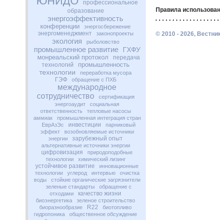
ЮНИДО
профессиональное
Правила использован
образование
энергоэффективность
конференции
энергосбережение
энергоменеджмент
законопроекты
© 2010 - 2026, Вестн
экология
рыболовство
промышленное развитие
ГХФУ
монреальский протокол
передача
промышленность
технологий
технологии
переработка мусора
ГЭФ
обращение с ПХБ
международное
сотрудничество
сертификация
энергоаудит
социальная
ответственность
тепловые насосы
аммиак
промышленная интеграция стран
инвестиции
ЕврАзЭс
парниковый
эффект
возобновляемые источники
зарубежный опыт
энергии
альтернативные источники энергии
цифровизация
природоподобные
технологии
химический лизинг
устойчивое развитие
инновационные
технологии
углерод
интервью
очистка
воды
стойкие органические загрязнители
зеленые стандарты
обращение с
качество жизни
отходами
биоэнергетика
зеленое строительство
R22
биоразнообразие
биотопливо
гидропоника
общественное обсуждение