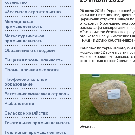
хозяйство
28 июля 2015 г. Управляющий 
«Зеленое» строительство
Филиппе Роже Шолтес, принял 
церемонии открытия завода по
Медицинская
отходов в г. Ярославле, постро
промышленность
рамках софинансирования про
«Экологически безопасное рег
Металлургическая
окончательное уничтожение
П
промышленность
«РЖД» и других собственников»
Комплекс по термическому обе
Обращение с отходами
мощностью 12 тонн в сутки пос
железнодорожном транспорте и
Пищевая промышленность
соответствии с российскими и
Промышленная экология
Профессиональное
образование
Ракетно-космическая отрасль
Рыболовство
Сельское хозяйство
Текстильная промышленность
области.
Топливная промышленность