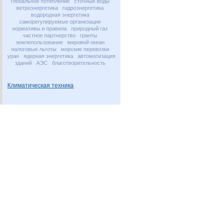
глобальное потепление
сточные воды
ветроэнергетика
гидроэнергетика
водородная энергетика
саморегулируемые организации
нормативы и правила
природный газ
частное партнерство
гранты
землепользование
мировой океан
налоговые льготы
морские перевозки
уран
ядерная энергетика
автоматизация
зданий
АЭС
благотворительность
Климатическая техника