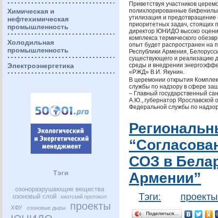
Приветствуя участников церемо
Химическая и
полихлорированные бифенилы 
утилизация и предотвращение 
нефтехимическая
приоритетных задач, стоящих
промышленность
директор
ЮНИДО
высоко оцени
комплекса термического обезвр
Холодильная
опыт будет распространен на 
промышленность
Республики Армения, Белорусси
существующего и реализацию д
Электроэнергетика
среды и внедрении энергоэфф
«РЖД» В.И. Якунин.
В церемонии открытия Комплек
службы по надзору в сфере за
– Главный государственный са
А.Ю., губернатор Ярославской 
Федеральной службы по надзор
Региональн
“Согласова
СОЗ
в Белар
Тэги
Армении”
озоноразрушающие вещества
Тэги:
проект
озоновый слой
киотский протокол
проекты
ХФУ
озоновые дыры
Поделиться…