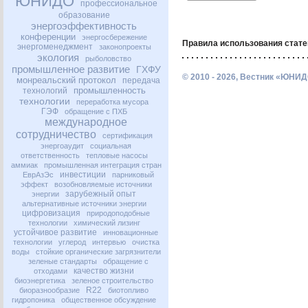
ЮНИДО
профессиональное
образование
энергоэффективность
конференции
энергосбережение
Правила использования стате
энергоменеджмент
законопроекты
экология
рыболовство
промышленное развитие
ГХФУ
© 2010 - 2026, Вестник «ЮНИД
монреальский протокол
передача
промышленность
технологий
технологии
переработка мусора
ГЭФ
обращение с ПХБ
международное
сотрудничество
сертификация
энергоаудит
социальная
ответственность
тепловые насосы
аммиак
промышленная интеграция стран
инвестиции
ЕврАзЭс
парниковый
эффект
возобновляемые источники
зарубежный опыт
энергии
альтернативные источники энергии
цифровизация
природоподобные
технологии
химический лизинг
устойчивое развитие
инновационные
технологии
углерод
интервью
очистка
воды
стойкие органические загрязнители
зеленые стандарты
обращение с
качество жизни
отходами
биоэнергетика
зеленое строительство
R22
биоразнообразие
биотопливо
гидропоника
общественное обсуждение