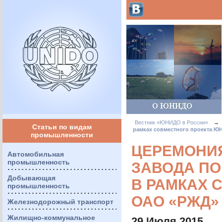
Вестник «ЮНИДО в России»
→
Статьи по видам
рамках совместного проекта 
промышленности
ЦЕРЕМОНИ
Автомобильная
промышленность
ЗАВОДА ПО
Добывающая
В РАМКАХ 
промышленность
ОАО «РЖД»
Железнодорожный транспорт
Жилищно-коммунальное
29 Июля 2015