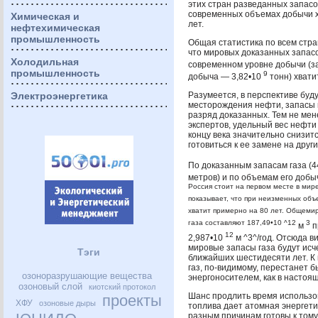
этих стран разведанных запас
современных объемах добычи х
Химическая и
лет.
нефтехимическая
промышленность
Общая статистика по всем стра
что мировых доказанных запас
Холодильная
современном уровне добычи (з
промышленность
9
добыча — 3,82•10
тонн) хвати
Электроэнергетика
Разумеется, в перспективе буд
месторождения нефти, запасы 
разряд доказанных. Тем не мен
экспертов, удельный вес нефти 
концу века значительно снизитс
готовиться к ее замене на друг
По доказанным запасам газа (4
метров) и по объемам его добы
Россия стоит на первом месте в мир
показывает, что при неизменных объ
хватит примерно на 80 лет. Общеми
газа составляют 187,49•10 ^12
3
м
п
12
2,987•10
м ^3^/год. Отсюда в
мировые запасы газа будут исч
Тэги
ближайших шестидесяти лет. К 
газ, по-видимому, перестанет 
озоноразрушающие вещества
энергоносителем, как в настоя
озоновый слой
киотский протокол
Шанс продлить время использо
проекты
ХФУ
озоновые дыры
топлива дает атомная энергетик
разным причинам готовы к тому