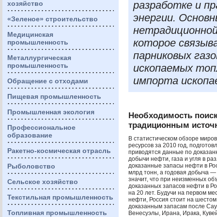
разработке и п
хозяйство
энергии. Основ
«Зеленое» строительство
нетрадиционной
Медицинская
которое связыва
промышленность
парниковых газо
Металлургическая
промышленность
ископаемых топ
импорта ископа
Обращение с отходами
Пищевая промышленность
Промышленная экология
Необходимость поиск
традиционным источ
Профессиональное
образование
В статистическом обзоре миров
ресурсов за 2010 год, подготов
Ракетно-космическая отрасль
приводятся данные по доказан
добычи нефти, газа и угля в раз
Рыболовство
доказанные запасы нефти в Ро
млрд тонн, а годовая добыча — 
значит, что при неизменных о
Сельское хозяйство
доказанных запасов нефти в Р
на 20 лет. Будучи на первом ме
Текстильная промышленность
нефти, Россия стоит на шестом
доказанным запасам после Сау
Топливная промышленность
Венесуэлы, Ирана, Ирака, Куве