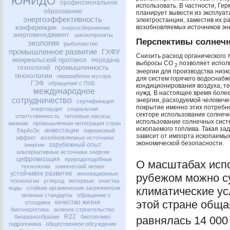
ЮНИДО
профессиональное
использовать. В частности, Гер
образование
планирует вывести из эксплуа
энергоэффективность
электростанции, заместив их 
конференции
возобновляемых источников эн
энергосбережение
энергоменеджмент
законопроекты
Перспективы солнечн
экология
рыболовство
промышленное развитие
ГХФУ
Снизить расход органического 
монреальский протокол
передача
выбросы СО
позволяет испол
2
промышленность
технологий
энергии для производства низ
технологии
переработка мусора
для систем горячего водоснабж
ГЭФ
обращение с ПХБ
кондиционирования воздуха, те
международное
нужд. В настоящее время боле
сотрудничество
энергии, расходуемой человече
сертификация
покрытие именно этих потребно
энергоаудит
социальная
секторе использование солнечн
ответственность
тепловые насосы
использование солнечных сист
аммиак
промышленная интеграция стран
ископаемого топлива. Такая за
инвестиции
ЕврАзЭс
парниковый
зависит от импорта ископаемых 
эффект
возобновляемые источники
экономической безопасности.
зарубежный опыт
энергии
альтернативные источники энергии
цифровизация
природоподобные
О масштабах исп
технологии
химический лизинг
устойчивое развитие
инновационные
рубежом можно с
технологии
углерод
интервью
очистка
воды
стойкие органические загрязнители
климатические ус
зеленые стандарты
обращение с
этой стране общ
качество жизни
отходами
биоэнергетика
зеленое строительство
R22
биоразнообразие
биотопливо
равнялась 14 000
гидропоника
общественное обсуждение