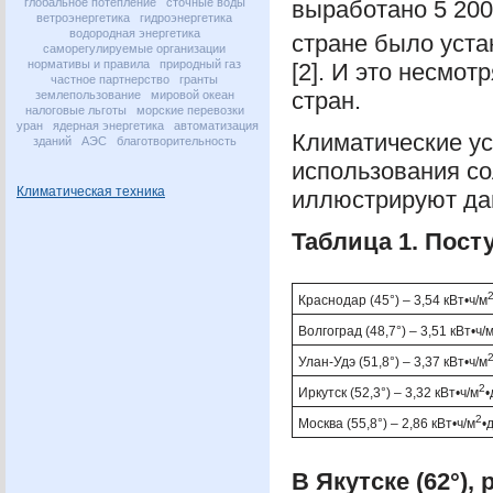
выработано 5 200 
глобальное потепление
сточные воды
ветроэнергетика
гидроэнергетика
водородная энергетика
стране было уст
саморегулируемые организации
нормативы и правила
природный газ
[2]. И это несмо
частное партнерство
гранты
стран.
землепользование
мировой океан
налоговые льготы
морские перевозки
уран
ядерная энергетика
автоматизация
Климатические ус
зданий
АЭС
благотворительность
использования со
Климатическая техника
иллюстрируют дан
Таблица 1. Пост
Краснодар (45°) – 3,54 кВт•ч/м
Волгоград (48,7°) – 3,51 кВт•ч/
Улан-Удэ (51,8°) – 3,37 кВт•ч/м
2
Иркутск (52,3°) – 3,32 кВт•ч/м
•
2
Москва (55,8°) – 2,86 кВт•ч/м
•
В Якутске (62°)