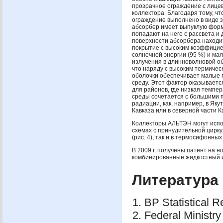
прозрачное ограждение с лице
коллектора. Благодаря тому, ч
ограждение выполнено в виде з
абсорбер имеет выпуклую форм
попадают на него с рассвета и 
поверхности абсорбера находи
покрытие с высоким коэффици
солнечной энергии (95 %) и м
излучения в длинноволновой об
что наряду с высоким термиче
оболочки обеспечивает малые 
среду. Этот фактор оказывает
для районов, где низкая темп
среды сочетается с большими 
радиации, как, например, в Яку
Кавказа или в северной части К
Коллекторы
АЛЬТЭН
могут испо
схемах с принудительной цирк
(рис. 4), так и в термосифонных 
В 2009 г. получены патент на н
комбинированные жидкостный и
Литература
BP Statistical 
Federal Ministr