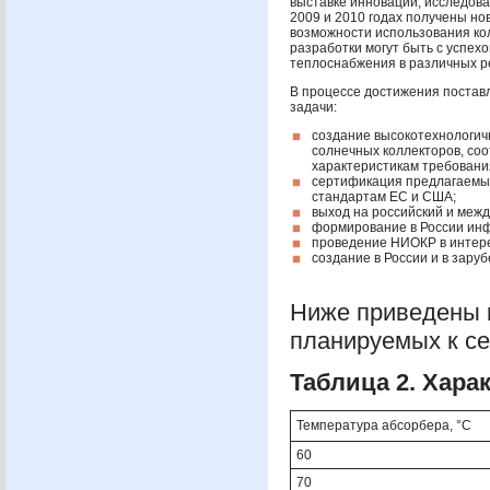
выставке инноваций, исследова
2009 и 2010 годах получены н
возможности использования ко
разработки могут быть с успех
теплоснабжения в различных р
В процессе достижения поста
задачи:
создание высокотехнологич
солнечных коллекторов, со
характеристикам требовани
сертификация предлагаемых
стандартам ЕС и
США
;
выход на российский и меж
формирование в России инф
проведение
НИОКР
в интер
создание в России и в зар
Ниже приведены к
планируемых к се
Таблица 2. Хара
Температура абсорбера, °С
60
70