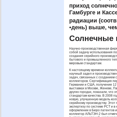
приход солнечно
Гамбурге и Касс
радиации (соотв
•день) выше, че
Солнечные 
Научно-производственная фи
собой задачу использования по
создания серийного производс
бытового и промышленного те
мировым стандартам.
К настоящему времени коллек
научный задел и производстве
задач, связанных с созданием 
коллекторов. Сертификация пе
Германии и
США
, получение 1
выставках в Москве, Женеве, П
других городах, показали, что 
стандартам качества. В 2008 г
новую, улучшенную модель кол
серийному производству. Этот
экспертизу по системе
РСТ
и в 
оформлении в Бюро патентов и
коллектор
АЛЬТЭН
-2 был отме