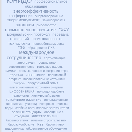
ЮНИДО
профессиональное
образование
энергоэффективность
конференции
энергосбережение
энергоменеджмент
законопроекты
экология
рыболовство
промышленное развитие
ГХФУ
монреальский протокол
передача
промышленность
технологий
технологии
переработка мусора
ГЭФ
обращение с ПХБ
международное
сотрудничество
сертификация
энергоаудит
социальная
ответственность
тепловые насосы
аммиак
промышленная интеграция стран
инвестиции
ЕврАзЭс
парниковый
эффект
возобновляемые источники
зарубежный опыт
энергии
альтернативные источники энергии
цифровизация
природоподобные
технологии
химический лизинг
устойчивое развитие
инновационные
технологии
углерод
интервью
очистка
воды
стойкие органические загрязнители
зеленые стандарты
обращение с
качество жизни
отходами
биоэнергетика
зеленое строительство
R22
биоразнообразие
биотопливо
гидропоника
общественное обсуждение