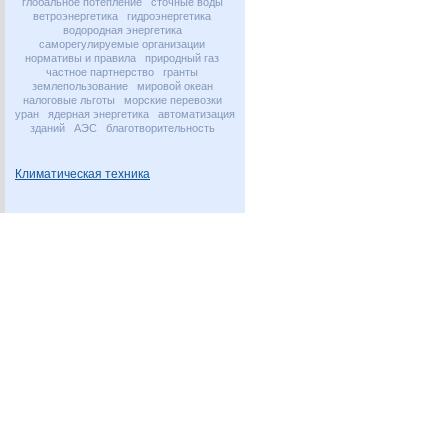
глобальное потепление
сточные воды
ветроэнергетика
гидроэнергетика
водородная энергетика
саморегулируемые организации
нормативы и правила
природный газ
частное партнерство
гранты
землепользование
мировой океан
налоговые льготы
морские перевозки
уран
ядерная энергетика
автоматизация
зданий
АЭС
благотворительность
Климатическая техника